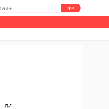
搜尋
言：
日語