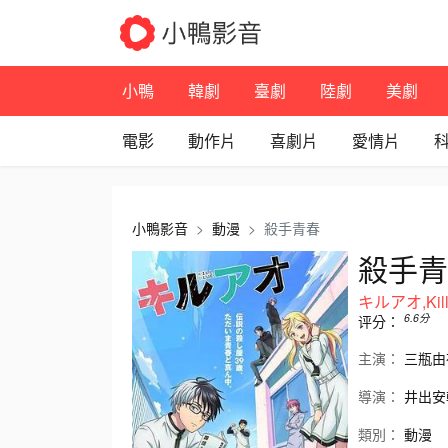
小鴨
韓劇
臺劇
陸劇
美劇
電影
動作片
喜劇片
愛情片
小鴨影音
動漫
殺手青春
殺手青
キルアオ,Kill
6.6
分
评分：
主演：
三瓶由
導演：
井出安
類別：
動漫