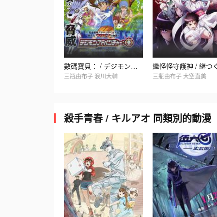
數碼寶貝： / デジモンアドベンチャー：
三瓶由布子 浪川大輔
三瓶由布子 大空直美
殺手青春 / キルアオ 同類別的動漫