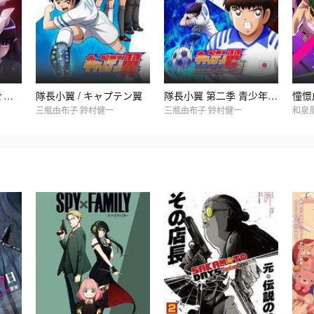
繼怪怪守護神 / 継つぐもも
隊長小翼 / キャプテン翼
隊長小翼 第二季 青少年篇 / キャプテン翼 シーズン2 ジュニアユース編
三瓶由布子 鈴村健一
三瓶由布子 鈴村健一
和泉