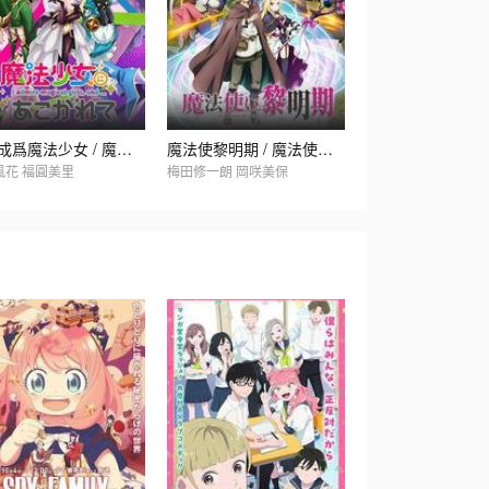
憧憬成爲魔法少女 / 魔法少女にあこがれて
魔法使黎明期 / 魔法使い黎明期
風花 福圓美里
梅田修一朗 岡咲美保