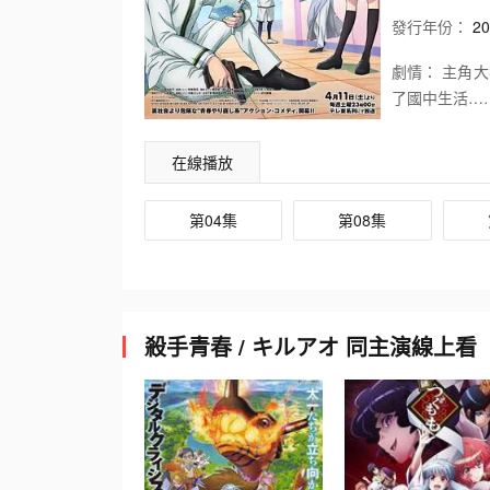
發行
年份：
20
劇情：
主角大
了國中生活…
在線播放
第04集
第08集
殺手青春 / キルアオ 同主演線上看