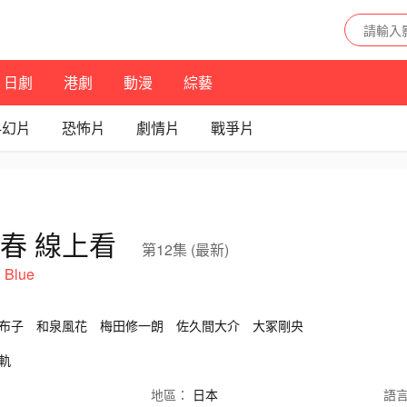
日劇
港劇
動漫
綜藝
科幻片
恐怖片
劇情片
戰爭片
春 線上看
第12集 (最新)
 Blue
布子
和泉風花
梅田修一朗
佐久間大介
大冢剛央
軌
地區：
日本
語