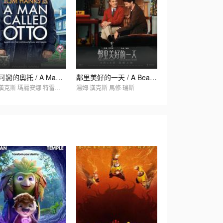
生無可戀的奧托 / A Man Called Otto
鄰里美好的一天 / A Beautiful Day in the Neighborhood
湯姆·漢克斯 瑪麗安娜·特雷維尼
湯姆·漢克斯 馬修·瑞斯