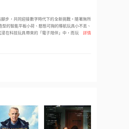
長腳步，共同迎接數字時代下的全新挑戰。隨著無所
造型的智能平板小荷、憨態可掬的導航玩具小不丟、
沉浸在科技玩具帶來的「電子陪伴」中，而玩具夥伴
詳情
？在「被取代」危機的當下，這羣玩具夥伴還能否攜