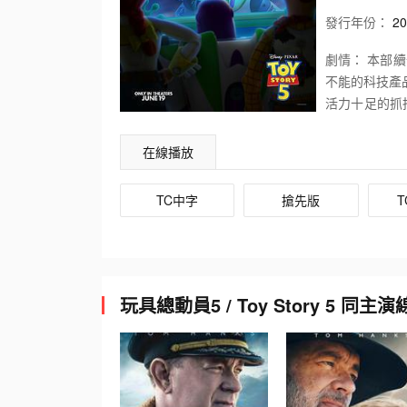
發行
年份：
20
劇情：
本部續
不能的科技產
活力十足的抓
們也迎來了前
手，幫助邦妮
在線播放
TC中字
搶先版
T
玩具總動員5 / Toy Story 5 同主