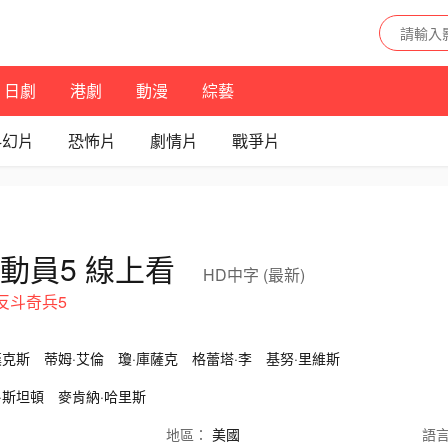
日劇
港劇
動漫
綜藝
科幻片
恐怖片
劇情片
戰爭片
動員5 線上看
HD中字 (最新)
 5,反斗奇兵5
漢克斯
蒂姆·艾倫
瓊·庫薩克
格蕾塔·李
基努·里維斯
·斯坦頓
麥肯納·哈里斯
地區：
美國
語