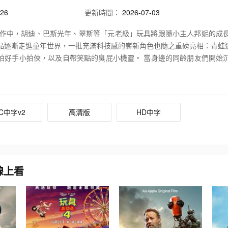
26
更新時間：
2026-07-03
作中，胡迪、巴斯光年、翠斯等「元老級」玩具將跟隨小主人邦妮的成
品逐漸走進童年世界，一批充滿科技感的嶄新角色也隨之重磅亮相：青蛙
拍好手小拍俠，以及自帶笑點的臭屁小機靈。 當身邊的同齡朋友們開始
所未有的生存難題：在屏幕占據注意力的時代，玩具的時代真的結束了嗎
找回屬於自己的真實友誼與快樂？
C中字v2
高清版
HD中字
演線上看