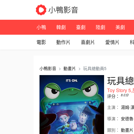
小鴨
韓劇
臺劇
陸劇
美劇
電影
動作片
喜劇片
愛情片
小鴨影音
動畫片
玩具總動員5
玩具總
Toy Story
8.0
分
评分：
主演：
湯姆·
導演：
安德魯
類別：
動畫片