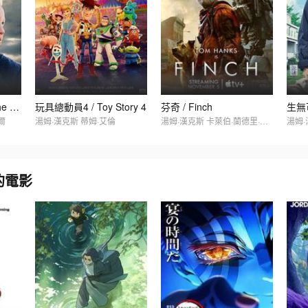
世界新聞 / News of the World
玩具總動員4 / Toy Story 4
芬奇 / Finch
爾
湯姆·漢克斯 蒂姆·艾倫
湯姆·漢克斯 卡萊伯·蘭德里·瓊斯
別的電影