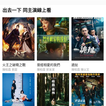
出去一下 同主演線上看
火王之破曉之戰
曾經相愛的我們
詭扯
陳柏霖 景甜
陳柏霖 郭采潔
陳柏霖 陳以文