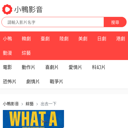
搜尋
小鴨
韓劇
臺劇
陸劇
美劇
日劇
港劇
動漫
綜藝
電影
動作片
喜劇片
愛情片
科幻片
恐怖片
劇情片
戰爭片
小鴨影音
綜藝
出去一下