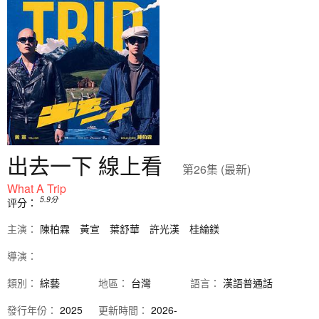
出去一下 線上看
第26集 (最新)
What A Trip
5.9
分
评分：
主演：
陳柏霖
黃宣
葉舒華
許光漢
桂綸鎂
導演：
類別：
綜藝
地區：
台灣
語言：
漢語普通話
發行
年份：
2025
更新時間：
2026-