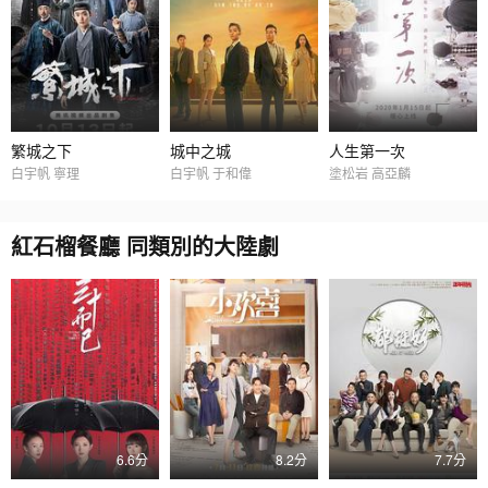
繁城之下
城中之城
人生第一次
白宇帆 寧理
白宇帆 于和偉
塗松岩 高亞麟
紅石榴餐廳 同類別的大陸劇
6.6分
8.2分
7.7分