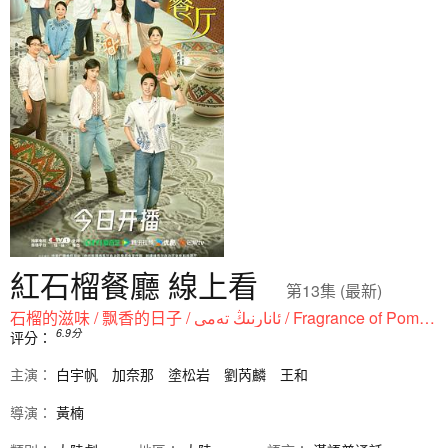
紅石榴餐廳 線上看
第13集 (最新)
石榴的滋味 / 飘香的日子 / ئانارنىڭ تەمى / Fragrance of Pomegranates
6.9
分
评分：
主演：
白宇帆
加奈那
塗松岩
劉芮麟
王和
導演：
黃楠