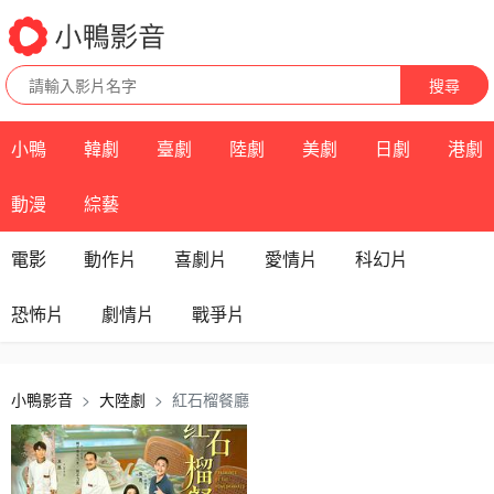
搜尋
小鴨
韓劇
臺劇
陸劇
美劇
日劇
港劇
動漫
綜藝
電影
動作片
喜劇片
愛情片
科幻片
恐怖片
劇情片
戰爭片
小鴨影音
大陸劇
紅石榴餐廳