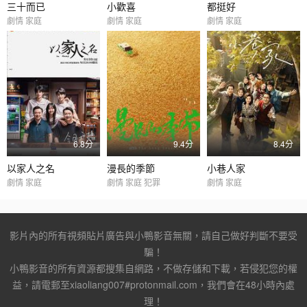
三十而已
小歡喜
都挺好
劇情 家庭
劇情 家庭
劇情 家庭
6.8分
9.4分
8.4分
以家人之名
漫長的季節
小巷人家
劇情 家庭
劇情 家庭 犯罪
劇情 家庭
影片內的所有視頻貼片廣告與小鴨影音無關，請自己做好判斷不要受
騙！
小鴨影音的所有資源都搜集自網路，不做存儲和下載，若侵犯您的權
益，請電郵至xiaoliang007#protonmail.com，我們會在48小時內處
理！