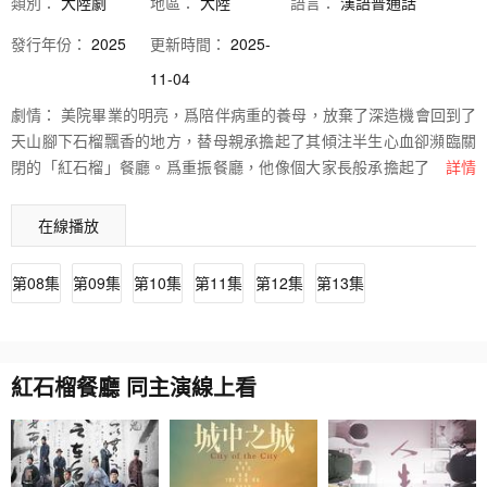
類別：
大陸劇
地區：
大陸
語言：
漢語普通話
發行
年份：
2025
更新時間：
2025-
11-04
劇情：
美院畢業的明亮，爲陪伴病重的養母，放棄了深造機會回到了
天山腳下石榴飄香的地方，替母親承擔起了其傾注半生心血卻瀕臨關
閉的「紅石榴」餐廳。爲重振餐廳，他像個大家長般承擔起了所有的
詳情
責任，幫助廚師木拉提、服務員巴雅爾、幫廚安卡爾等人，解決著一
系列事業、生活的問題，還借美食家安東之手，將「紅石榴」打造成
在線播放
了品質餐廳。在此過程中，明亮不但實現了自我成長、感受著家人般
的溫暖，也從具體的生活中，感悟到了藝術創作的真諦，爲未來藝術
第08集
第09集
第10集
第11集
第12集
第13集
發展道路積蓄著力量。
紅石榴餐廳 同主演線上看