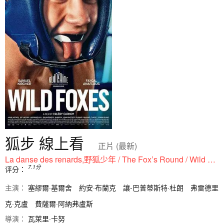
狐步 線上看
正片 (最新)
La danse des renards,野狐少年 / The Fox’s Round / Wild Fox
7.1
分
评分：
主演：
塞繆爾·基爾舍
約安·布蘭克
讓-巴普蒂斯特·杜朗
弗雷德里
克·克盧
費薩爾·阿納弗盧斯
導演：
瓦萊里·卡努