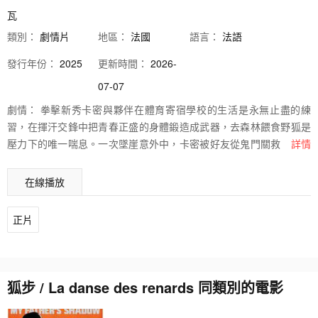
瓦
類別：
劇情片
地區：
法國
語言：
法語
發行
年份：
2025
更新時間：
2026-
07-07
劇情：
拳擊新秀卡密與夥伴在體育寄宿學校的生活是永無止盡的練
習，在揮汗交鋒中把青春正盛的身體鍛造成武器，去森林餵食野狐是
壓力下的唯一喘息。一次墜崖意外中，卡密被好友從鬼門關救回，傷
詳情
口雖逐漸復原，但劇痛總在關鍵時刻來襲，也在日常與人際關係畫下
一道道陰影。決賽在即，他到底是要持續輸出暴力，還是學習超越自
在線播放
己？而那些醫學檢查都無法解釋的痛，又該如何被他人理解？
正片
狐步 / La danse des renards 同類別的電影