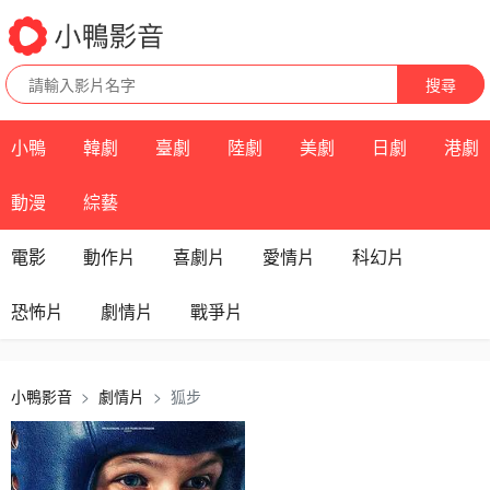
搜尋
小鴨
韓劇
臺劇
陸劇
美劇
日劇
港劇
動漫
綜藝
電影
動作片
喜劇片
愛情片
科幻片
恐怖片
劇情片
戰爭片
小鴨影音
劇情片
狐步