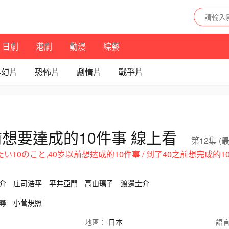
日劇
港劇
動漫
綜藝
科幻片
恐怖片
劇情片
戰爭片
前想要達成的10件事 線上看
第12集 (
介
庄司浩平
平井亞門
高山璃子
渡邊圭介
尋
小菅規照
地區：
日本
語