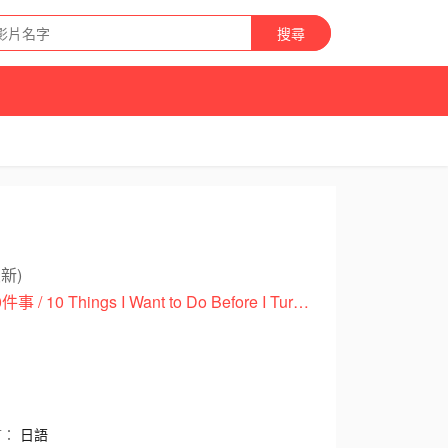
搜尋
最新)
40までにしたい10のこと,40岁以前想达成的10件事 / 到了40之前想完成的10件事 / 10 Things I Want to Do Before I Turn 40
言：
日語