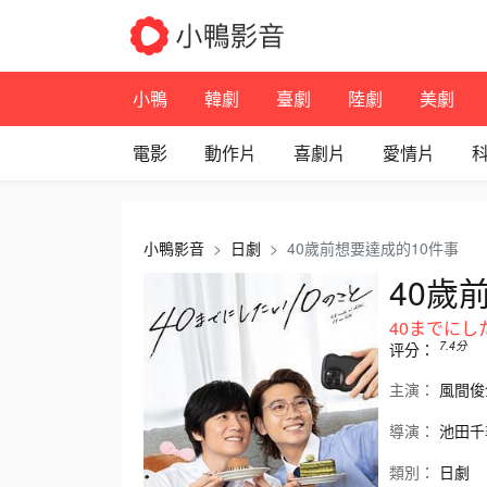
小鴨
韓劇
臺劇
陸劇
美劇
電影
動作片
喜劇片
愛情片
小鴨影音
日劇
40歲前想要達成的10件事
40歲
7.4
分
评分：
主演：
風間俊
導演：
池田千
類別：
日劇