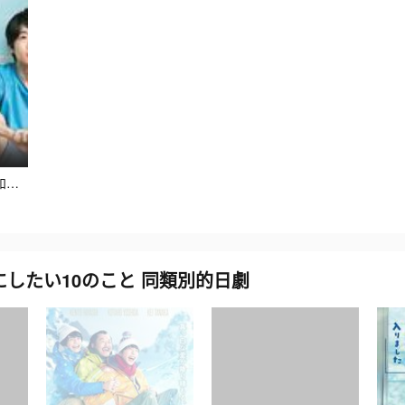
即便如此，我還是想和妻子做 / それでも俺は、妻としたい
でにしたい10のこと 同類別的日劇