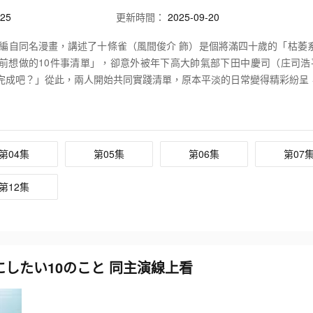
25
更新時間：
2025-09-20
編自同名漫畫，講述了十條雀（風間俊介 飾）是個將滿四十歲的「枯萎
歲前想做的10件事清單」，卻意外被年下高大帥氣部下田中慶司（庄司浩
完成吧？」從此，兩人開始共同實踐清單，原本平淡的日常變得精彩紛呈
的辦公室戀愛故事。
第04集
第05集
第06集
第07
第12集
でにしたい10のこと 同主演線上看