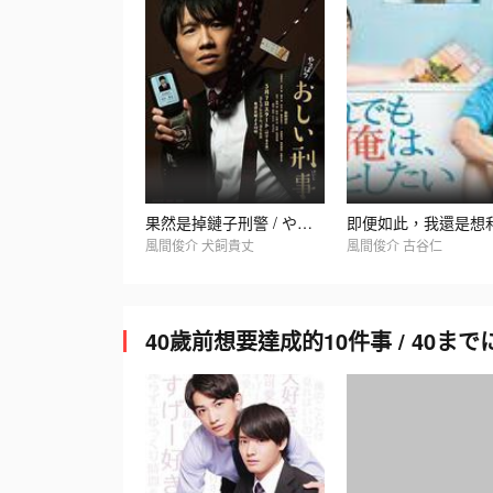
果然是掉鏈子刑警 / やっぱりおしい刑事
風間俊介 犬飼貴丈
風間俊介 古谷仁
40歲前想要達成的10件事 / 40ま