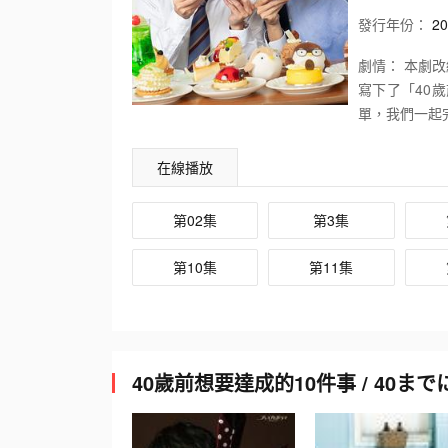
發行
年份：
20
劇情：
本劇改
寫下了「40
單，我們一起
段溫柔又微妙
在線播放
第02集
第3集
第10集
第11集
40歲前想要達成的10件事 / 40ま