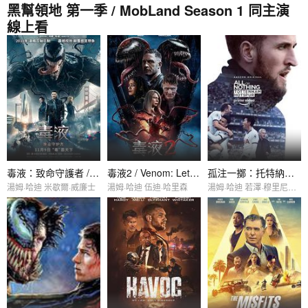
黑幫領地 第一季 / MobLand Season 1 同主演
線上看
毒液：致命守護者 / Venom
毒液2 / Venom: Let There Be Carnage
孤注一擲：托特納姆熱刺 / All or Nothing: Tottenham Hotspur
湯姆·哈迪 米歇爾·威廉士
湯姆·哈迪 伍迪·哈里森
湯姆·哈迪 若澤·穆里尼奧 José Mourinho