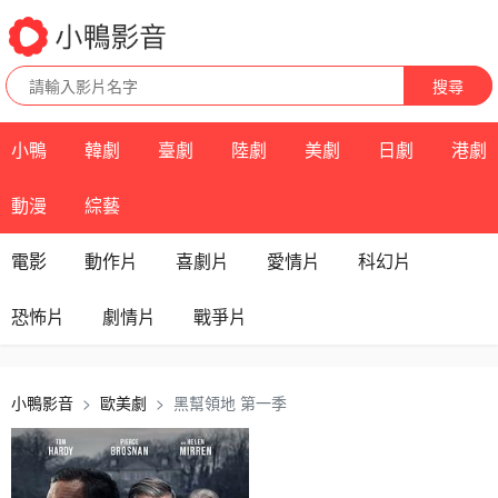
搜尋
小鴨
韓劇
臺劇
陸劇
美劇
日劇
港劇
動漫
綜藝
電影
動作片
喜劇片
愛情片
科幻片
恐怖片
劇情片
戰爭片
小鴨影音
歐美劇
黑幫領地 第一季