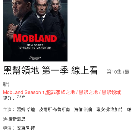
黑幫領地 第一季 線上看
第10集 (最
新)
MobLand Season 1,犯罪家族之地 / 黑帮之地 / 黑帮领域
7.6
分
评分：
主演：
湯姆·哈迪
皮爾斯·布魯斯南
海倫·米倫
瓊安·弗洛加特
帕
迪·康斯戴恩
導演：
安東尼·拜