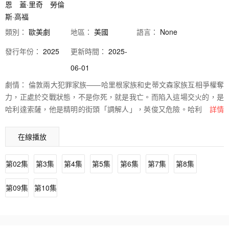
恩
蓋·里奇
勞倫
斯·高福
類別：
歐美劇
地區：
美國
語言：
None
發行
年份：
2025
更新時間：
2025-
06-01
劇情：
倫敦兩大犯罪家族——哈里根家族和史蒂文森家族互相爭權奪
力，正處於交戰狀態，不是你死，就是我亡。而陷入這場交火的，是
哈利達索薩，他是精明的街頭「調解人」，英俊又危險。哈利很清楚
詳情
兩股對立的力量發生衝突時，應該要向誰投以忠誠。當兩座王國發生
交戰，原則的界限將會被打破，而唯一的底線，就是不惜賭上性命的
在線播放
誓言：家庭永遠擺在第一位。
第02集
第3集
第4集
第5集
第6集
第7集
第8集
第09集
第10集