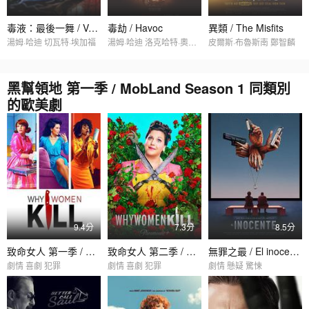
毒液：最後一舞 / Venom: The Last Dance
毒劫 / Havoc
異類 / The Misfits
湯姆·哈迪 切瓦特·埃加福
湯姆·哈迪 洛克哈特·奧吉爾維
皮爾斯·布魯斯南 鄭智麟
黑幫領地 第一季 / MobLand Season 1 同類別
的歐美劇
9.4分
7.3分
8.5分
致命女人 第一季 / Why Women Kill Season 1
致命女人 第二季 / Why Women Kill Season 2
無罪之最 / El inocente
劇情 喜劇 犯罪
劇情 喜劇 犯罪
劇情 懸疑 驚悚