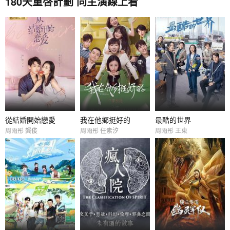
180天重啓計劃 同主演線上看
從結婚開始戀愛
我在他鄉挺好的
最酷的世界
周雨彤 龔俊
周雨彤 任素汐
周雨彤 王東