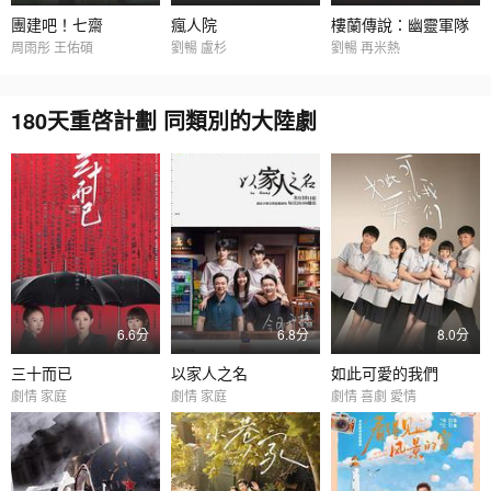
團建吧！七齋
瘋人院
樓蘭傳說：幽靈軍隊
周雨彤 王佑碩
劉暢 盧杉
劉暢 再米熱
180天重啓計劃 同類別的大陸劇
6.6分
6.8分
8.0分
三十而已
以家人之名
如此可愛的我們
劇情 家庭
劇情 家庭
劇情 喜劇 愛情