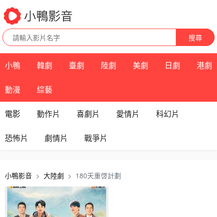
搜尋
小鴨
韓劇
臺劇
陸劇
美劇
日劇
港劇
動漫
綜藝
電影
動作片
喜劇片
愛情片
科幻片
恐怖片
劇情片
戰爭片
小鴨影音
大陸劇
180天重啓計劃