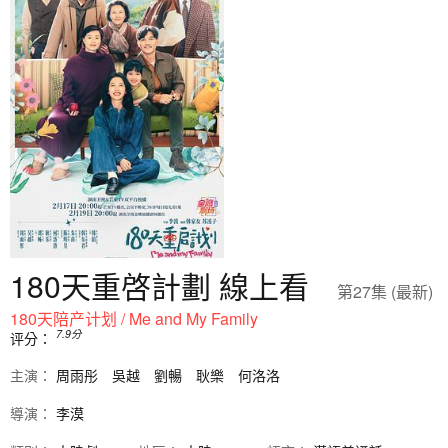
180天重啓計劃 線上看
第27集 (最新)
180天陪产计划 / Me and My Family
7.9
分
评分：
主演：
周雨彤
吳越
劉暢
耿樂
何洛洛
導演：
李漠