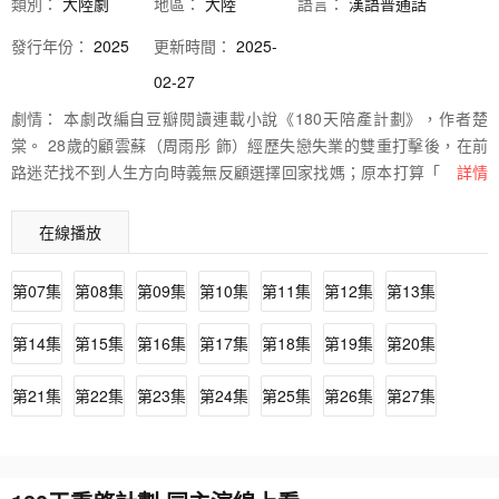
類別：
大陸劇
地區：
大陸
語言：
漢語普通話
發行
年份：
2025
更新時間：
2025-
02-27
劇情：
本劇改編自豆瓣閱讀連載小說《180天陪產計劃》，作者楚
棠。 28歲的顧雲蘇（周雨彤 飾）經歷失戀失業的雙重打擊後，在前
路迷茫找不到人生方向時義無反顧選擇回家找媽；原本打算「啃老」
詳情
的顧雲蘇在毫無準備的情況下成爲「叛逆」老媽吳儷梅（吳越 飾）的
貼身護工，90後「親媽系」女兒和70後「閨蜜系」媽媽的新式母女關
在線播放
係和抽象相處模式，伴隨著重組家庭的新成員，上演了一出出啼笑皆
非又溫暖治癒的親情故事。在180天陪產的日子裡，顧雲蘇也逐漸體
第07集
第08集
第09集
第10集
第11集
第12集
第13集
會到對母親的深度依賴和珍惜，吳儷梅也對女兒有了「小棉襖」般的
真切體驗。顧雲蘇在溫暖親情和甜蜜愛情的陪伴中迎接家庭新成員的
第14集
第15集
第16集
第17集
第18集
第19集
第20集
加入，也找到了事業和生活的新方向。
第21集
第22集
第23集
第24集
第25集
第26集
第27集