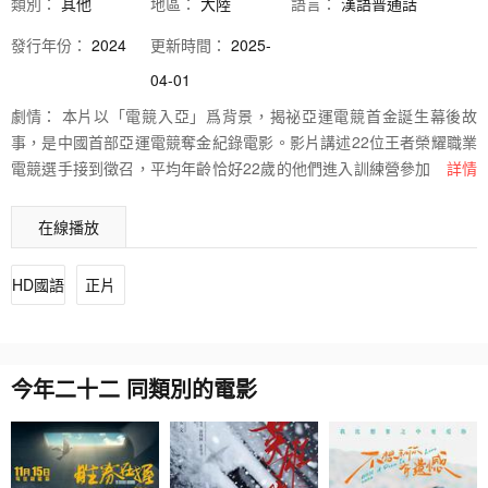
類別：
其他
地區：
大陸
語言：
漢語普通話
發行
年份：
2024
更新時間：
2025-
04-01
劇情：
本片以「電競入亞」爲背景，揭祕亞運電競首金誕生幕後故
事，是中國首部亞運電競奪金紀錄電影。影片講述22位王者榮耀職業
電競選手接到徵召，平均年齡恰好22歲的他們進入訓練營參加選拔，
詳情
而最終只有6個人可以脫穎而出、代表中國電競征戰杭州亞運會；過程
有遺憾，有不甘，也有收穫。他們是一個個普通的少年，卻又因爲電
在線播放
競變得不再普通。
HD國語
正片
今年二十二 同類別的電影