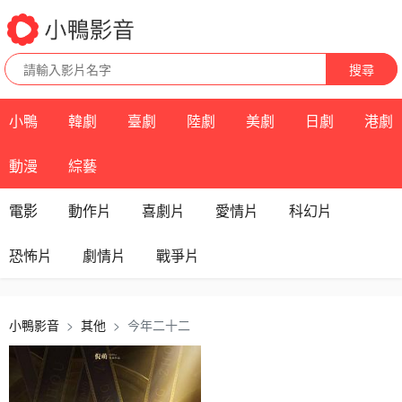
搜尋
小鴨
韓劇
臺劇
陸劇
美劇
日劇
港劇
動漫
綜藝
電影
動作片
喜劇片
愛情片
科幻片
恐怖片
劇情片
戰爭片
小鴨影音
其他
今年二十二