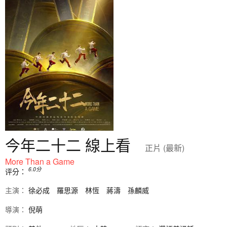
今年二十二 線上看
正片 (最新)
More Than a Game
6.0
分
评分：
主演：
徐必成
羅思源
林恆
蔣濤
孫麟威
導演：
倪萌