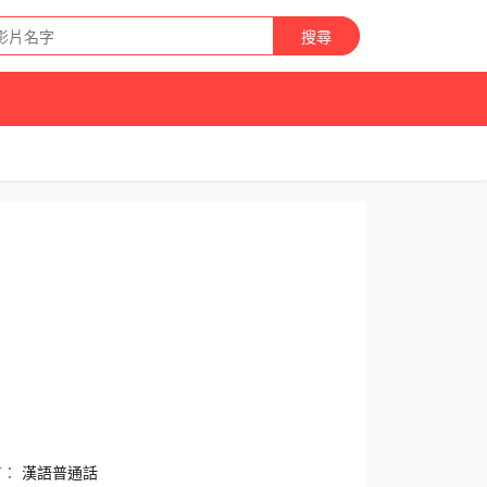
搜尋
言：
漢語普通話