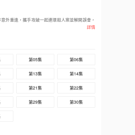
年意外重逢，攜手攻破一起連環殺人案並解開誤會，
詳情
集
第05集
第06集
集
第13集
第14集
集
第21集
第22集
集
第29集
第30集
集