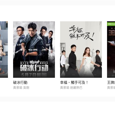
破冰行動
幸福，觸手可及！
王牌
黃景瑜 吳剛
黃景瑜 迪麗熱巴
黃景