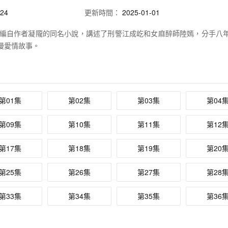
24
更新時間：
2025-01-01
編自作者凝隴的同名小說，講述了刑警江成屹和女麻醉師陸嫣，分手八
漫愛情故事。
第01集
第02集
第03集
第04
第09集
第10集
第11集
第12
第17集
第18集
第19集
第20
第25集
第26集
第27集
第28
第33集
第34集
第35集
第36