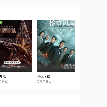
部隊
檢察風雲
瑜 肖戰
黃景瑜 白百何