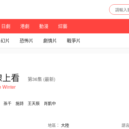
日劇
港劇
動漫
綜藝
科幻片
恐怖片
劇情片
戰爭片
線上看
第36集 (最新)
n Winter
孫千
施詩
王天辰
肖凱中
地區：
大陸
語