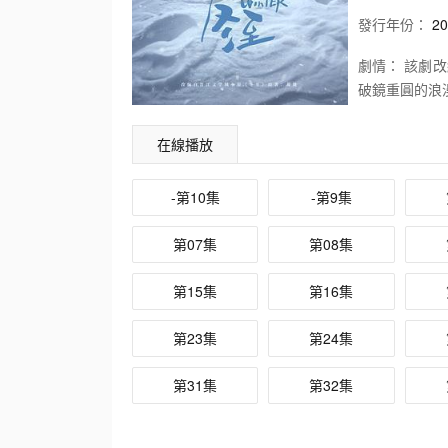
發行
年份：
20
劇情：
該劇改
破鏡重圓的浪
在線播放
-第10集
-第9集
第07集
第08集
第15集
第16集
第23集
第24集
第31集
第32集