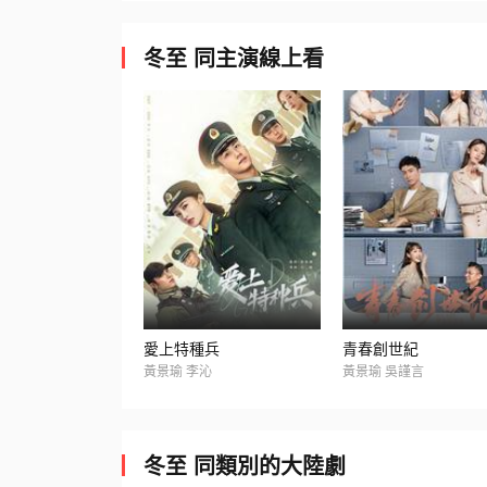
冬至 同主演線上看
愛上特種兵
青春創世紀
黃景瑜 李沁
黃景瑜 吳謹言
冬至 同類別的大陸劇