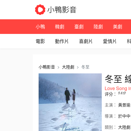
小鴨
韓劇
臺劇
陸劇
美劇
電影
動作片
喜劇片
愛情片
小鴨影音
大陸劇
冬至
冬至 
Love Song i
5.6
分
评分：
主演：
黃景瑜
導演：
於中中
類別：
大陸劇