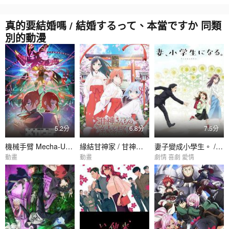
真的要結婚嗎 / 結婚するって、本當ですか 同類
別的動漫
5.2分
6.8分
7.5分
機械手臂 Mecha-Ude / メカウデ
緣結甘神家 / 甘神さんちの縁結び
妻子變成小學生。 / 妻、小學生になる。
動畫
動畫
劇情 喜劇 愛情