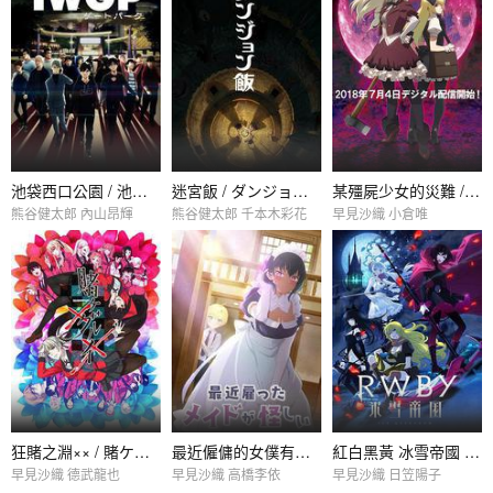
池袋西口公園 / 池袋ウエストゲートパーク
迷宮飯 / ダンジョン飯
某殭屍少女的災難 / あるゾンビ少女の災難
熊谷健太郎 內山昂輝
熊谷健太郎 千本木彩花
早見沙織 小倉唯
狂賭之淵×× / 賭ケグルイ××
最近僱傭的女僕有點奇怪 / 最近僱ったメイドが怪しい
紅白黑黃 冰雪帝國 / RWBY 氷雪帝國
早見沙織 德武龍也
早見沙織 高橋李依
早見沙織 日笠陽子