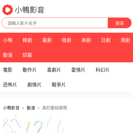
搜尋
小鴨
韓劇
臺劇
陸劇
美劇
日劇
港劇
動漫
綜藝
電影
動作片
喜劇片
愛情片
科幻片
恐怖片
劇情片
戰爭片
小鴨影音
動漫
真的要結婚嗎