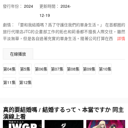
發行
年份：
2024
更新時間：
2024-
12-19
劇情：
「要和我結婚嗎？爲了守護住我們的單身生活。」 在首都圈的
旅行代理店JTC的企畫部工作的拓也和莉香都不擅長人際交往，雖然
平淡無華，但是各自過著充實的單身生活。隨著公司打算在西伯利亞
詳情
開設分店，單身者將會優先被派遣到海外，陷入困境的莉香向拓也提
出了某個計劃……幾乎沒說過話的兩個人，在短短365天之後就要結
在線播放
婚了!?
第04集
第5集
第06集
第07集
第08集
第09集
第10集
第11集
第12集
真的要結婚嗎 / 結婚するって、本當ですか 同主
演線上看