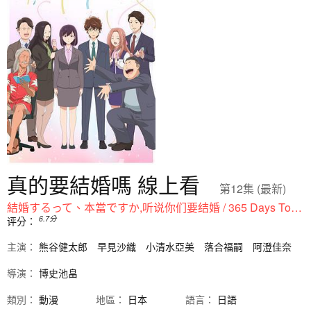
真的要結婚嗎 線上看
第12集 (最新)
結婚するって、本當ですか,听说你们要结婚 / 365 Days To The Wedding
6.7
分
评分：
主演：
熊谷健太郎
早見沙織
小清水亞美
落合福嗣
阿澄佳奈
導演：
博史池畠
類別：
動漫
地區：
日本
語言：
日語