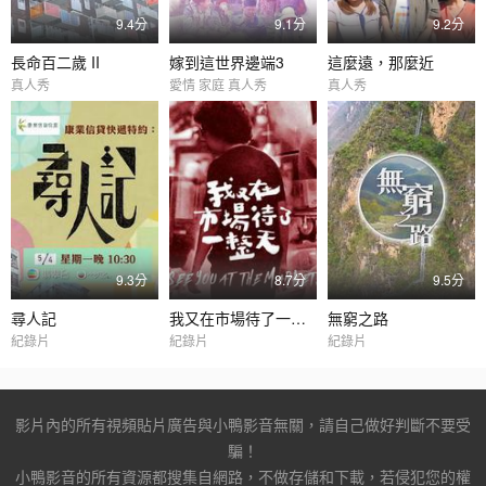
9.4分
9.1分
9.2分
長命百二歲 II
嫁到這世界邊端3
這麼遠，那麼近
真人秀
愛情 家庭 真人秀
真人秀
9.3分
8.7分
9.5分
尋人記
我又在市場待了一整天
無窮之路
紀錄片
紀錄片
紀錄片
影片內的所有視頻貼片廣告與小鴨影音無關，請自己做好判斷不要受
騙！
小鴨影音的所有資源都搜集自網路，不做存儲和下載，若侵犯您的權