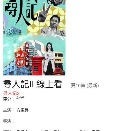
尋人記II 線上看
第10集 (最新)
寻人记2
9.4
分
评分：
主演：
方東昇
導演：