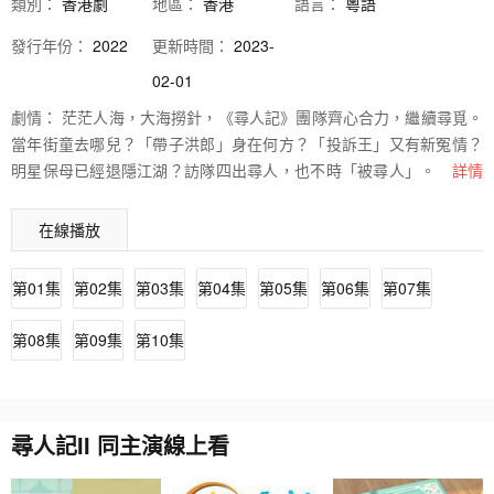
類別：
香港劇
地區：
香港
語言：
粵語
發行
年份：
2022
更新時間：
2023-
02-01
劇情：
茫茫人海，大海撈針，《尋人記》團隊齊心合力，繼續尋覓。
當年街童去哪兒？「帶子洪郎」身在何方？「投訴王」又有新冤情？
明星保母已經退隱江湖？訪隊四出尋人，也不時「被尋人」。有當事
詳情
人主動聯絡見面，也有觀衆來信求助，更有受訪者委託越洋尋親……
人生就是尋尋覓覓，尋尋覓覓要花很多氣 力，往往找不到，偶爾尋到
在線播放
寶。《尋人記II》和大家一起見證成果，體驗「白果」，嘗盡人生百
味，尋回更多「人‧情‧味」。
第01集
第02集
第03集
第04集
第05集
第06集
第07集
第08集
第09集
第10集
尋人記II 同主演線上看