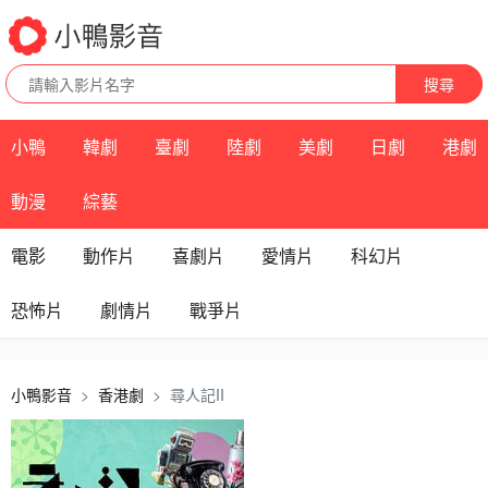
搜尋
小鴨
韓劇
臺劇
陸劇
美劇
日劇
港劇
動漫
綜藝
電影
動作片
喜劇片
愛情片
科幻片
恐怖片
劇情片
戰爭片
小鴨影音
香港劇
尋人記II