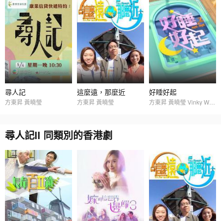
尋人記
這麼遠，那麼近
好睡好起
方東昇 黃曉瑩
方東昇 黃曉瑩
方東昇 黃曉瑩 Vinky Wong
尋人記II 同類別的香港劇