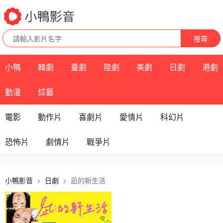
搜尋
小鴨
韓劇
臺劇
陸劇
美劇
日劇
港劇
動漫
綜藝
電影
動作片
喜劇片
愛情片
科幻片
恐怖片
劇情片
戰爭片
小鴨影音
日劇
凪的新生活