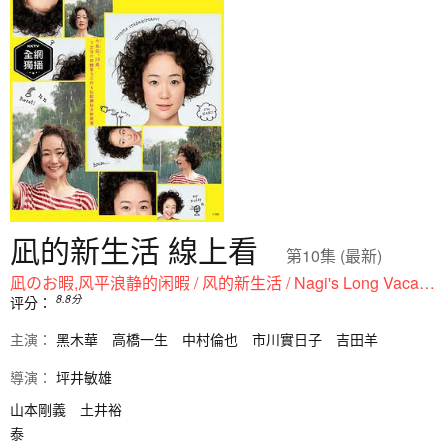
凪的新生活 線上看
第10集 (最新)
凪のお暇,风平浪静的闲暇 / 风的新生活 / Nagi's Long Vacation / Nagi no Oitoma
8.8
分
评分：
主演：
黑木華
高橋一生
中村倫也
市川實日子
吉田羊
導演：
坪井敏雄
山本剛義
土井裕
泰