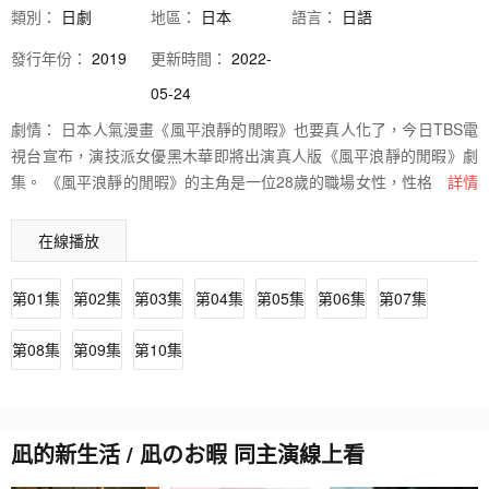
類別：
日劇
地區：
日本
語言：
日語
發行
年份：
2019
更新時間：
2022-
05-24
劇情：
日本人氣漫畫《風平浪靜的閒暇》也要真人化了，今日TBS電
視台宣布，演技派女優黑木華即將出演真人版《風平浪靜的閒暇》劇
集。 《風平浪靜的閒暇》的主角是一位28歲的職場女性，性格老好人
詳情
的她在東京一家公司過著穩定但也無趣的生活，在一次暈倒醒來後，
她開始反省自己的人生，決定辭掉工作、甩掉男友、退掉租房，斷絕
在線播放
所有過去的聯繫，重新開始人生。 黑木華表示，這個故事很有趣，自
己也很喜歡，現實生活里也是和女主角一樣的性格，所以很明白她的
第01集
第02集
第03集
第04集
第05集
第06集
第07集
那種容易焦躁的個性。該劇目前正在拍攝中，計劃將於7月在TBS電視
台播出。
第08集
第09集
第10集
凪的新生活 / 凪のお暇 同主演線上看