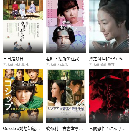
日日是好日
老師，您能坐在我旁邊嗎？ / 先生、私の隣に座っていただけませんか？
澪之料理帖SP / みをつくし料理帖スペシャル
黑木華 樹木希林
黑木華 柄本佑
黑木華 森山未來
Gossip #她想知道的真正的○○ / ゴシップ#彼女が知りたい本當の○○
彼布利亞古書堂事件手帖 / ビブリア古書堂の事件手帖
人間恐怖 / にんげんこわい