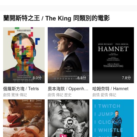
蘭開斯特之王 / The King 同類別的電影
8.0分
8.8分
7.8分
俄羅斯方塊 / Tetris
奧本海默 / Oppenheimer
哈姆奈特 / Hamnet
劇情 驚悚 傳記
劇情 傳記 歷史
劇情 愛情 傳記