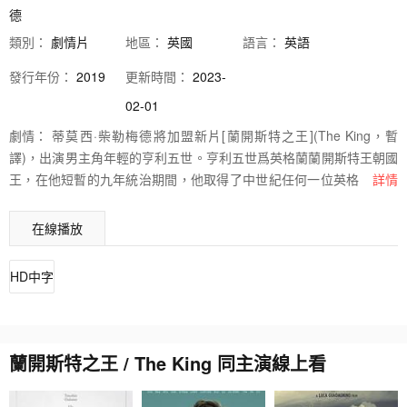
德
類別：
劇情片
地區：
英國
語言：
英語
發行
年份：
2019
更新時間：
2023-
02-01
劇情：
蒂莫西·柴勒梅德將加盟新片[蘭開斯特之王](The King，暫
譯)，出演男主角年輕的亨利五世。亨利五世爲英格蘭蘭開斯特王朝國
王，在他短暫的九年統治期間，他取得了中世紀任何一位英格蘭國王
詳情
都未取得過的軍事輝煌。本片由布拉德·皮特公司Plan B製作，大衛·米
奇歐德([動物王國])執導，米奇歐德也將與喬爾·埃哲頓擔任編劇，計劃
在線播放
6月開機。
HD中字
蘭開斯特之王 / The King 同主演線上看