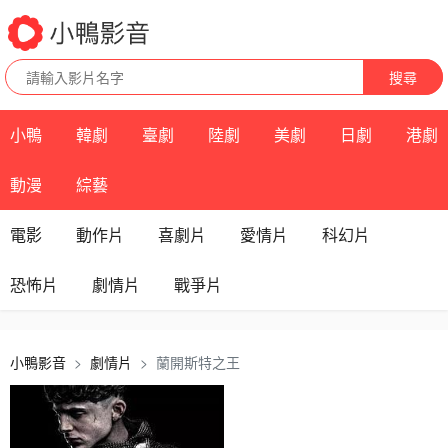
搜尋
小鴨
韓劇
臺劇
陸劇
美劇
日劇
港劇
動漫
綜藝
電影
動作片
喜劇片
愛情片
科幻片
恐怖片
劇情片
戰爭片
小鴨影音
劇情片
蘭開斯特之王