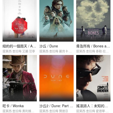
紐約的一個雨天 / A Rainy Day in New York
沙丘 / Dune
骨及所有 / Bones and All
提莫西·查拉梅 艾麗·范寧
提莫西·查拉梅 麗貝卡·弗格森
提莫西·查拉梅 泰勒·拉塞爾
旺卡 / Wonka
沙丘2 / Dune: Part Two
搖滾詩人：未知的傳奇 / A Complete Unknown
提莫西·查拉梅 奧利維婭·科爾曼
提莫西·查拉梅 贊達亞
提莫西·查拉梅 愛德華·諾頓