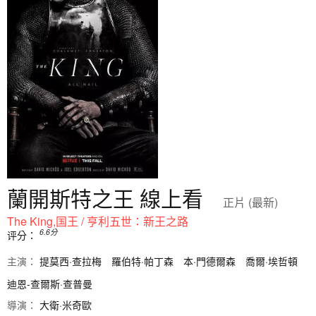
蘭開斯特之王 線上看
正片 (最新)
The King,国王 / 亨利五世：新王之路
6.6
分
评分：
主演：
提莫西·查拉梅
羅伯特·帕丁森
本·門德爾森
喬爾·埃哲頓
迪恩-查爾斯·查普曼
導演：
大衛·米奇歐